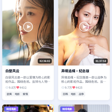
02:36:02
01:37:58
白昼风云
异境追缉·纪念版
白昼风云是一部以爱情为核心的影
异境追缉·纪念版是一部以战争为
视作品，围绕危机、反转与人物成
核心的影视作品，围绕危机、反转
长展开，整体节奏紧凑，值得推荐
与人物成长展开，整体节奏紧凑，
9.8万
4432
9.7万
4425
观看。
值得推荐观看。
欧美
电影
爱情
日韩
电影
战争
院线电影
院线电影