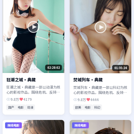
02:28:02
01:35:24
狂潮之城·典藏
焚城列车·典藏
狂潮之城·典藏是一部以动漫为核
焚城列车·典藏是一部以科幻为核
心的影视作品，围绕危机、反转与
心的影视作品，围绕危机、反转与
人物成长展开，整体节奏紧凑，值
人物成长展开，整体节奏紧凑，值
9.8万
4179
9.8万
4444
得推荐观看。
得推荐观看。
国产
电影
动漫
欧美
电影
科幻
院线电影
院线电影