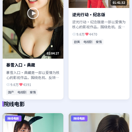
01:41:32
逆光行动·纪念版
逆光行动·纪念版是一部以爱情为
核心的影视作品，围绕危机、反转
与人物成长展开，整体节奏紧凑，
9.6万
4470
值得推荐观看。
欧美
电视剧
爱情
02:04:27
暴雪入口·典藏
暴雪入口·典藏是一部以爱情为核
心的影视作品，围绕危机、反转与
人物成长展开，整体节奏紧凑，值
9.6万
4391
得推荐观看。
国产
电视剧
爱情
院线电影
院线电影
院线电影