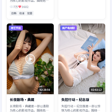
为核心的影视作品，围绕危
机、反转与人物成长展开，整
7万
3682
体节奏紧凑，值得推荐观看。
日韩
动漫
犯罪
综艺节目
国产电视剧
02:28:56
02:02:12
长夜剧场·典藏
失控行动·纪念版
长夜剧场·典藏是一部以喜剧
失控行动·纪念版是一部以惊
为核心的影视作品，围绕危
悚为核心的影视作品，围绕危