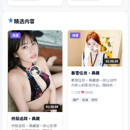
精选内容
动漫
动漫
01:36:24
暴雪任务·典藏
暴雪任务·典藏是一部以动作
为核心的影视作品，围绕危
机、反转与人物成长展开，整
2万
2600
体节奏紧凑，值得推荐观看。
国产
动漫
动作
02:36:44
终局追踪·典藏
终局追踪·典藏是一部以犯罪