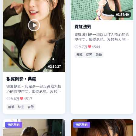
01:57:40
霓虹法则
霓虹法则是一部以动作为核心的影
视作品，围绕危机、反转与人物成
长展开，整体节奏紧凑，值得推荐
9.7万
4544
观看。
日韩
综艺
动作
02:10:27
银翼倒影·典藏
银翼倒影·典藏是一部以冒险为核
心的影视作品，围绕危机、反转与
人物成长展开，整体节奏紧凑，值
9.8万
4517
得推荐观看。
欧美
综艺
冒险
综艺节目
综艺节目