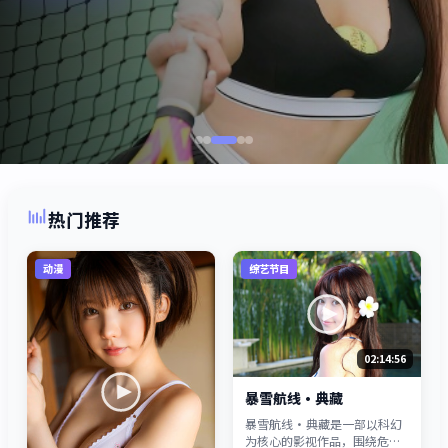
热门推荐
动漫
综艺节目
02:14:56
暴雪航线·典藏
暴雪航线·典藏是一部以科幻
为核心的影视作品，围绕危