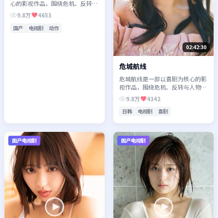
心的影视作品，围绕危机、反转与
人物成长展开，整体节奏紧凑，值
9.8万
4653
得推荐观看。
国产
电视剧
动作
02:42:30
危城航线
危城航线是一部以喜剧为核心的影
视作品，围绕危机、反转与人物成
长展开，整体节奏紧凑，值得推荐
9.8万
4342
观看。
日韩
电视剧
喜剧
国产电视剧
国产电视剧